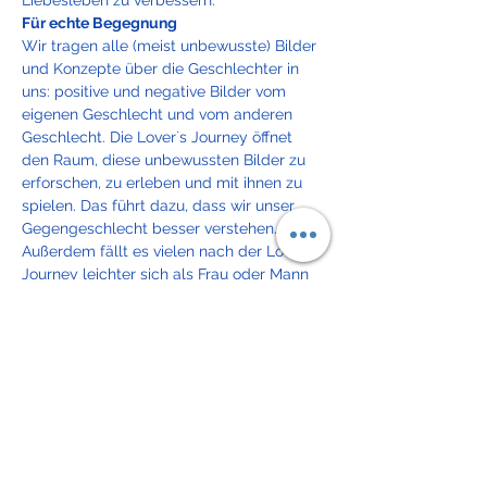
Liebesleben zu verbessern.
Für echte Begegnung 
Wir tragen alle (meist unbewusste) Bilder 
und Konzepte über die Geschlechter in 
uns: positive und negative Bilder vom 
eigenen Geschlecht und vom anderen 
Geschlecht. Die Lover`s Journey öffnet 
den Raum, diese unbewussten Bilder zu 
erforschen, zu erleben und mit ihnen zu 
spielen. Das führt dazu, dass wir unser 
Gegengeschlecht besser verstehen. 
Außerdem fällt es vielen nach der Lover`s 
Journey leichter sich als Frau oder Mann 
zu zeigen und für die eigenen Wünsche 
und Bedürfnisse einzustehen.  C. G. Jung 
spricht von Animus- und Anima-
Projektionen. Er meint damit, dass die 
meisten von uns versuchen, im anderen 
Geschlecht das zu finden, was letztlich 
Teil von…
Weiterlesen >