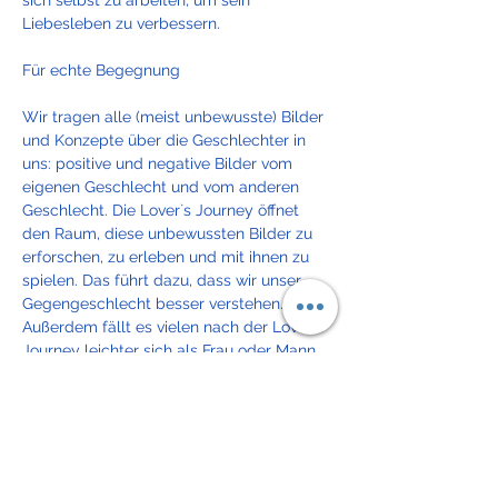
sich selbst zu arbeiten, um sein 
Liebesleben zu verbessern.
Wir tragen alle (meist unbewusste) Bilder 
und Konzepte über die Geschlechter in 
uns: positive und negative Bilder vom 
eigenen Geschlecht und vom anderen 
Geschlecht. Die Lover`s Journey öffnet 
den Raum, diese unbewussten Bilder zu 
erforschen, zu erleben und mit ihnen zu 
spielen. Das führt dazu, dass wir unser 
Gegengeschlecht besser verstehen. 
Außerdem fällt es vielen nach der Lover`s 
Journey leichter sich als Frau oder Mann 
zu zeigen und für die eigenen Wünsche 
und Bedürfnisse einzustehen.

C. G. Jung spricht von Animus- und Anima-
Projektionen. Er meint damit, dass die 
meisten von uns versuchen, im anderen 