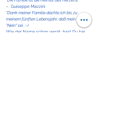
"Die Familie ist die Heimat des Herzens."
–  Guiseppe Mazzini
"Dank meiner Familie dachte ich bis zu 
meinem fünften Lebensjahr, daß mein Name 
"Nein" sei. :-)
Wie der Name schon verrät, hast Du bei 
diesem Seminar die Möglichkeit, Dich mit 
drei verschiedenen Familien-Kreisen 
auseinanderzusetzen:
1 Deiner Ursprungsfamilie
Weiterlesen >
Diese Veranstaltung teilen